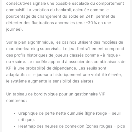
consécutives signale une possible escalade du comportement
compulsif. La variation du bankroll, calculée comme le
pourcentage de changement du solde en 24 h, permet de
détecter des fluctuations anormales (ex. : -30 % en une
journée).
Sur le plan algorithmique, les casinos utilisent des modèles de
machine‑learning supervisés. Le jeu d’entraînement comprend
des profils historiques de joueurs classés comme « à risque »
ou « sain ». Le modèle apprend à associer des combinaisons de
KPI à une probabilité de dépendance. Les seuils sont
adaptatifs : si le joueur a historiquement une volatilité élevée,
le système augmente la sensibilité des alertes.
Un tableau de bord typique pour un gestionnaire VIP
comprend :
Graphique de perte nette cumulée (ligne rouge = seuil
critique).
Heatmap des heures de connexion (zones rouges = pics