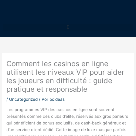
Ir
al
contenido
Comment les casinos en ligne
utilisent les niveaux VIP pour aider
les joueurs en difficulté : guide
pratique et responsable
/
Uncategorized
/ Por
pcideas
Les programmes VIP des casinos en ligne sont souvent
présentés comme des clubs d’élite, réservés aux gros parieurs
qui bénéficient de bonus exclusifs, de cash‑back généreux et
d’un service client dédié. Cette image de luxe masque parfois