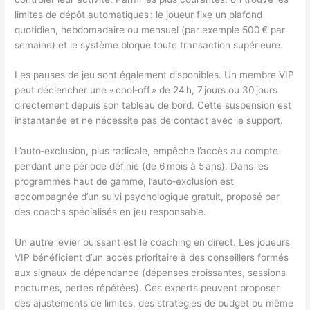
limites de dépôt automatiques : le joueur fixe un plafond
quotidien, hebdomadaire ou mensuel (par exemple 500 € par
semaine) et le système bloque toute transaction supérieure.
Les pauses de jeu sont également disponibles. Un membre VIP
peut déclencher une « cool‑off » de 24 h, 7 jours ou 30 jours
directement depuis son tableau de bord. Cette suspension est
instantanée et ne nécessite pas de contact avec le support.
L’auto‑exclusion, plus radicale, empêche l’accès au compte
pendant une période définie (de 6 mois à 5 ans). Dans les
programmes haut de gamme, l’auto‑exclusion est
accompagnée d’un suivi psychologique gratuit, proposé par
des coachs spécialisés en jeu responsable.
Un autre levier puissant est le coaching en direct. Les joueurs
VIP bénéficient d’un accès prioritaire à des conseillers formés
aux signaux de dépendance (dépenses croissantes, sessions
nocturnes, pertes répétées). Ces experts peuvent proposer
des ajustements de limites, des stratégies de budget ou même