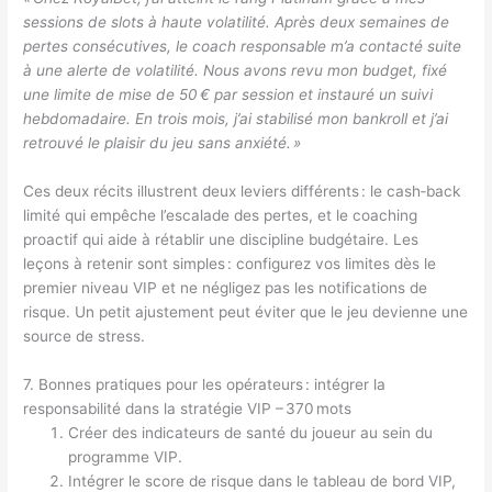
sessions de slots à haute volatilité. Après deux semaines de
pertes consécutives, le coach responsable m’a contacté suite
à une alerte de volatilité. Nous avons revu mon budget, fixé
une limite de mise de 50 € par session et instauré un suivi
hebdomadaire. En trois mois, j’ai stabilisé mon bankroll et j’ai
retrouvé le plaisir du jeu sans anxiété. »
Ces deux récits illustrent deux leviers différents : le cash‑back
limité qui empêche l’escalade des pertes, et le coaching
proactif qui aide à rétablir une discipline budgétaire. Les
leçons à retenir sont simples : configurez vos limites dès le
premier niveau VIP et ne négligez pas les notifications de
risque. Un petit ajustement peut éviter que le jeu devienne une
source de stress.
7. Bonnes pratiques pour les opérateurs : intégrer la
responsabilité dans la stratégie VIP – 370 mots
Créer des indicateurs de santé du joueur au sein du
programme VIP.
Intégrer le score de risque dans le tableau de bord VIP,