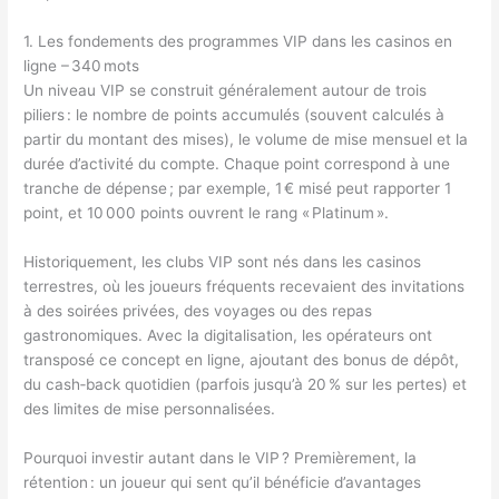
1. Les fondements des programmes VIP dans les casinos en
ligne – 340 mots
Un niveau VIP se construit généralement autour de trois
piliers : le nombre de points accumulés (souvent calculés à
partir du montant des mises), le volume de mise mensuel et la
durée d’activité du compte. Chaque point correspond à une
tranche de dépense ; par exemple, 1 € misé peut rapporter 1
point, et 10 000 points ouvrent le rang « Platinum ».
Historiquement, les clubs VIP sont nés dans les casinos
terrestres, où les joueurs fréquents recevaient des invitations
à des soirées privées, des voyages ou des repas
gastronomiques. Avec la digitalisation, les opérateurs ont
transposé ce concept en ligne, ajoutant des bonus de dépôt,
du cash‑back quotidien (parfois jusqu’à 20 % sur les pertes) et
des limites de mise personnalisées.
Pourquoi investir autant dans le VIP ? Premièrement, la
rétention : un joueur qui sent qu’il bénéficie d’avantages