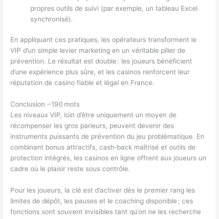
propres outils de suivi (par exemple, un tableau Excel
synchronisé).
En appliquant ces pratiques, les opérateurs transforment le
VIP d’un simple levier marketing en un véritable pilier de
prévention. Le résultat est double : les joueurs bénéficient
d’une expérience plus sûre, et les casinos renforcent leur
réputation de casino fiable et légal en France.
Conclusion – 190 mots
Les niveaux VIP, loin d’être uniquement un moyen de
récompenser les gros parieurs, peuvent devenir des
instruments puissants de prévention du jeu problématique. En
combinant bonus attractifs, cash‑back maîtrisé et outils de
protection intégrés, les casinos en ligne offrent aux joueurs un
cadre où le plaisir reste sous contrôle.
Pour les joueurs, la clé est d’activer dès le premier rang les
limites de dépôt, les pauses et le coaching disponible ; ces
fonctions sont souvent invisibles tant qu’on ne les recherche