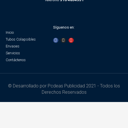
Síguenos en:
Inicio
F
I
Y
Tubos Colapsibles
a
n
o
Envases
c
s
u
e
t
t
Servicios
b
a
u
Contáctenos
o
g
b
o
r
e
k
a
m
© Desarrollado por Pcdeas Publicidad 2021 - Todos los
Derechos Reservados