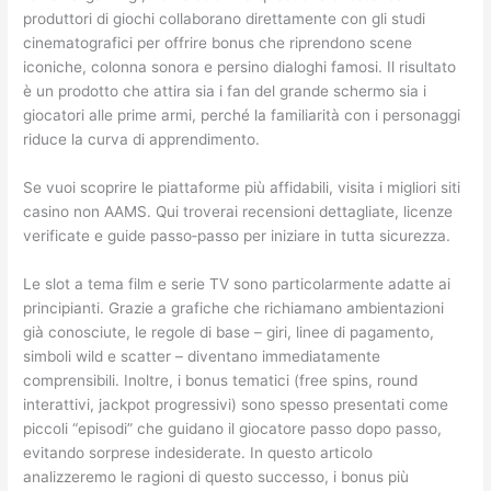
produttori di giochi collaborano direttamente con gli studi
cinematografici per offrire bonus che riprendono scene
iconiche, colonna sonora e persino dialoghi famosi. Il risultato
è un prodotto che attira sia i fan del grande schermo sia i
giocatori alle prime armi, perché la familiarità con i personaggi
riduce la curva di apprendimento.
Se vuoi scoprire le piattaforme più affidabili, visita i migliori siti
casino non AAMS. Qui troverai recensioni dettagliate, licenze
verificate e guide passo‑passo per iniziare in tutta sicurezza.
Le slot a tema film e serie TV sono particolarmente adatte ai
principianti. Grazie a grafiche che richiamano ambientazioni
già conosciute, le regole di base – giri, linee di pagamento,
simboli wild e scatter – diventano immediatamente
comprensibili. Inoltre, i bonus tematici (free spins, round
interattivi, jackpot progressivi) sono spesso presentati come
piccoli “episodi” che guidano il giocatore passo dopo passo,
evitando sorprese indesiderate. In questo articolo
analizzeremo le ragioni di questo successo, i bonus più