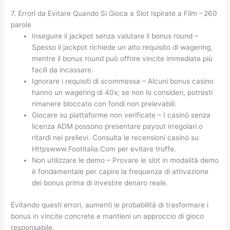
7. Errori da Evitare Quando Si Gioca a Slot Ispirate a Film – 260
parole
Inseguire il jackpot senza valutare il bonus round –
Spesso il jackpot richiede un alto requisito di wagering,
mentre il bonus round può offrire vincite immediate più
facili da incassare.
Ignorare i requisiti di scommessa – Alcuni bonus casino
hanno un wagering di 40x; se non lo consideri, potresti
rimanere bloccato con fondi non prelevabili.
Giocare su piattaforme non verificate – I casinò senza
licenza ADM possono presentare payout irregolari o
ritardi nei prelievi. Consulta le recensioni casinò su
Httpswww.Footitalia.Com per evitare truffe.
Non utilizzare le demo – Provare le slot in modalità demo
è fondamentale per capire la frequenza di attivazione
dei bonus prima di investire denaro reale.
Evitando questi errori, aumenti le probabilità di trasformare i
bonus in vincite concrete e mantieni un approccio di gioco
responsabile.