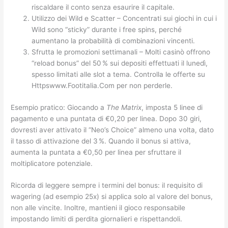
riscaldare il conto senza esaurire il capitale.
Utilizzo dei Wild e Scatter – Concentrati sui giochi in cui i
Wild sono “sticky” durante i free spins, perché
aumentano la probabilità di combinazioni vincenti.
Sfrutta le promozioni settimanali – Molti casinò offrono
“reload bonus” del 50 % sui depositi effettuati il lunedì,
spesso limitati alle slot a tema. Controlla le offerte su
Httpswww.Footitalia.Com per non perderle.
Esempio pratico: Giocando a
The Matrix
, imposta 5 linee di
pagamento e una puntata di €0,20 per linea. Dopo 30 giri,
dovresti aver attivato il “Neo’s Choice” almeno una volta, dato
il tasso di attivazione del 3 %. Quando il bonus si attiva,
aumenta la puntata a €0,50 per linea per sfruttare il
moltiplicatore potenziale.
Ricorda di leggere sempre i termini del bonus: il requisito di
wagering (ad esempio 25x) si applica solo al valore del bonus,
non alle vincite. Inoltre, mantieni il gioco responsabile
impostando limiti di perdita giornalieri e rispettandoli.