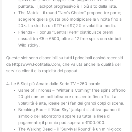
puntata. Il jackpot progressivo è il più alto della lista.
The Matrix – il round “Neo’s Choice” propone tre porte;
scegliere quella giusta può moltiplicare la vincita fino a
20×. La slot ha un RTP del 97,2 % e volatilità media.
Friends – il bonus “Central Perk” distribuisce premi
casuali tra €5 e €500, oltre a 12 free spins con simboli
Wild sticky.
Queste slot sono disponibili su tutti i principali casinò recensiti
da Httpswww.Footitalia.Com, che valuta anche la qualità del
servizio clienti e la rapidità dei payout.
4. Le 5 Slot più Amate dalle Serie TV – 260 parole
Game of Thrones – “Winter is Coming” free spins offrono
20 giri con un moltiplicatore crescente fino a 7×. La
volatilità è alta, ideale per i fan dei grandi colpi di scena.
Breaking Bad – il “Blue Sky” jackpot si attiva quando il
simbolo del laboratorio appare su tutta la linea di
pagamento; il premio può superare €100.000.
The Walking Dead – il “Survival Round” è un mini‑gioco