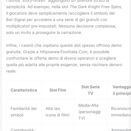
I bonus “story‑driven” aggiungono un ulteriore strato di
semplicità. Ad esempio, nella slot
The Dark Knight Free Spins
,
il giocatore deve semplicemente raccogliere il simbolo del
Bat‑Signal per accedere a una serie di giri gratuiti con
moltiplicatori pre‑impostati. Nessuna decisione complessa,
solo un invito a proseguire la narrazione.
Infine, i casinò che ospitano queste slot spesso offrono demo
gratuite. Grazie a Httpswww.Footitalia.Com, è possibile
confrontare le offerte demo di diversi operatori e scegliere
quella più adatta alle proprie esigenze, senza rischiare denaro
reale.
Slot Serie
Vantaggi
Caratteristica
Slot Film
TV
il princip
Media‑Alta
Familiarità dei
Alta (es.
Riconosci
(personaggi
simboli
icone di film)
immediato
TV)
Complessità
Apprendim