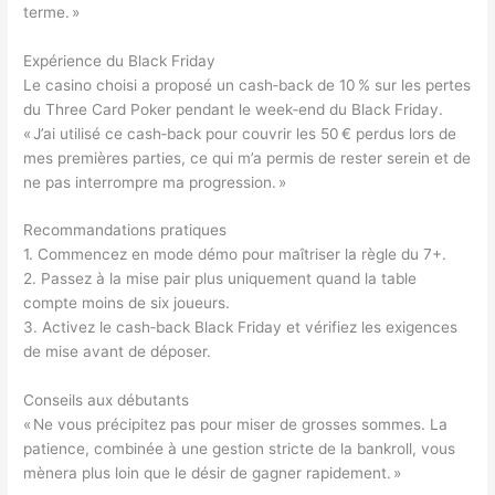
terme. »
Expérience du Black Friday
Le casino choisi a proposé un cash‑back de 10 % sur les pertes
du Three Card Poker pendant le week‑end du Black Friday.
« J’ai utilisé ce cash‑back pour couvrir les 50 € perdus lors de
mes premières parties, ce qui m’a permis de rester serein et de
ne pas interrompre ma progression. »
Recommandations pratiques
1. Commencez en mode démo pour maîtriser la règle du 7+.
2. Passez à la mise pair plus uniquement quand la table
compte moins de six joueurs.
3. Activez le cash‑back Black Friday et vérifiez les exigences
de mise avant de déposer.
Conseils aux débutants
« Ne vous précipitez pas pour miser de grosses sommes. La
patience, combinée à une gestion stricte de la bankroll, vous
mènera plus loin que le désir de gagner rapidement. »