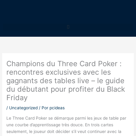
Ir
al
contenido
Champions du Three Card Poker :
rencontres exclusives avec les
gagnants des tables live – le guide
du débutant pour profiter du Black
Friday
/
Uncategorized
/ Por
pcideas
Le Three Card Poker se démarque parmi les jeux de table par
une courbe d’apprentissage très douce. En trois cartes
seulement, le joueur doit décider s’il veut continuer avec la