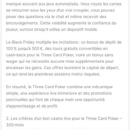
manque souvent aux jeux automatisés. Vous voyez les cartes
se retourner sous les yeux d’un vrai croupier, vous pouvez
poser des questions via le chat et même recevoir des
encouragements. Cette visibilité augmente la confiance du
joueur, surtout lorsqu’il utilise un dispositif mobile.
Le Black Friday multiplie les incitations : un bonus de dépôt de
100 % jusqu’à 500 €, des tours gratuits convertibles en
cash‑back pour le Three Card Poker, voire un bonus sans
wager qui ne nécessite aucune mise supplémentaire pour
encaisser les gains. Ces offres boostent le capital de départ,
ce qui rend les premières sessions moins risquées.
En résumé, le Three Card Poker combine une mécanique
simple, une expérience live immersive et des promotions
ponctuelles qui font de chaque main une opportunité
d’apprentissage et de profit.
2. Les critères d’un bon casino live pour le Three Card Poker –
300 mots