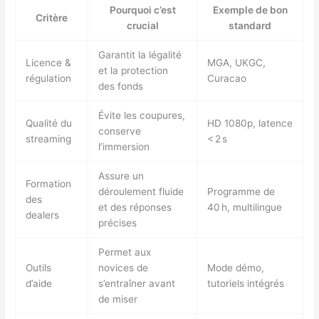
Pourquoi c’est
Exemple de bon
Critère
crucial
standard
Garantit la légalité
Licence &
MGA, UKGC,
et la protection
régulation
Curacao
des fonds
Évite les coupures,
Qualité du
HD 1080p, latence
conserve
streaming
< 2 s
l’immersion
Assure un
Formation
déroulement fluide
Programme de
des
et des réponses
40 h, multilingue
dealers
précises
Permet aux
Outils
novices de
Mode démo,
d’aide
s’entraîner avant
tutoriels intégrés
de miser