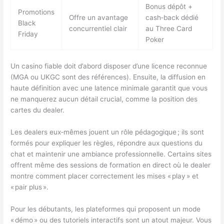
Bonus dépôt +
Promotions
Offre un avantage
cash‑back dédié
Black
concurrentiel clair
au Three Card
Friday
Poker
Un casino fiable doit d’abord disposer d’une licence reconnue
(MGA ou UKGC sont des références). Ensuite, la diffusion en
haute définition avec une latence minimale garantit que vous
ne manquerez aucun détail crucial, comme la position des
cartes du dealer.
Les dealers eux‑mêmes jouent un rôle pédagogique ; ils sont
formés pour expliquer les règles, répondre aux questions du
chat et maintenir une ambiance professionnelle. Certains sites
offrent même des sessions de formation en direct où le dealer
montre comment placer correctement les mises « play » et
« pair plus ».
Pour les débutants, les plateformes qui proposent un mode
« démo » ou des tutoriels interactifs sont un atout majeur. Vous