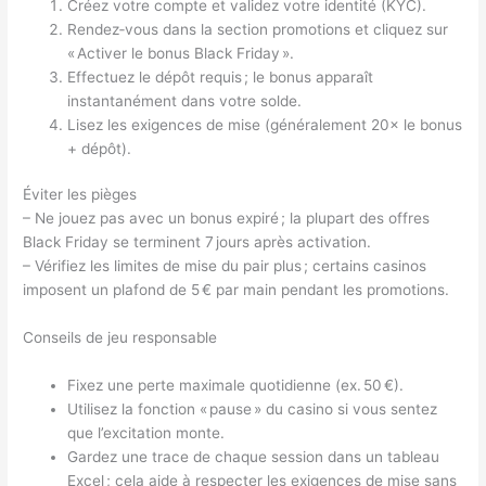
Créez votre compte et validez votre identité (KYC).
Rendez‑vous dans la section promotions et cliquez sur
« Activer le bonus Black Friday ».
Effectuez le dépôt requis ; le bonus apparaît
instantanément dans votre solde.
Lisez les exigences de mise (généralement 20× le bonus
+ dépôt).
Éviter les pièges
– Ne jouez pas avec un bonus expiré ; la plupart des offres
Black Friday se terminent 7 jours après activation.
– Vérifiez les limites de mise du pair plus ; certains casinos
imposent un plafond de 5 € par main pendant les promotions.
Conseils de jeu responsable
Fixez une perte maximale quotidienne (ex. 50 €).
Utilisez la fonction « pause » du casino si vous sentez
que l’excitation monte.
Gardez une trace de chaque session dans un tableau
Excel ; cela aide à respecter les exigences de mise sans