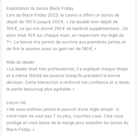
Exploitation du bonus Black Friday
Lors du Black Friday 2023, le casino a offert un bonus de
dépôt de 150 % jusqu’à 300 €. « J’ai doublé mon dépôt de
100 €, ce qui m’a donné 250 € de bankroll supplémentaire. J’ai
alors misé 10 € sur chaque main, en respectant ma règle du
7+. Le bonus m’a permis de survivre aux premières pertes et
de finir la session avec un gain net de 180 €. »
Rôle du dealer
« Le dealer était très professionnel, il a expliqué chaque étape
et a même félicité les joueurs lorsqu’ils prenaient la bonne
décision. Cette interaction a renforcé ma confiance et a rendu
la partie beaucoup plus agréable. »
Leçon clé
« Ne sous-estimez jamais le pouvoir d’une règle simple : si
votre main ne vaut pas 7 ou plus, couchez‑vous. Cela vous
protège et vous laisse de la marge pour exploiter les bonus du
Black Friday. »