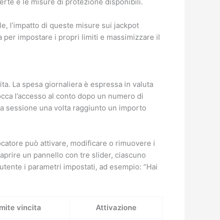
erte e le misure di protezione disponibili.
ale, l’impatto di queste misure sui jackpot
 per impostare i propri limiti e massimizzare il
ita. La spesa giornaliera è espressa in valuta
occa l’accesso al conto dopo un numero di
 la sessione una volta raggiunto un importo
ocatore può attivare, modificare o rimuovere i
 aprire un pannello con tre slider, ciascuno
utente i parametri impostati, ad esempio: “Hai
mite vincita
Attivazione