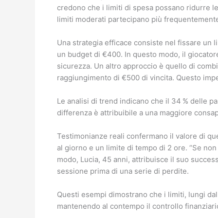
credono che i limiti di spesa possano ridurre le
limiti moderati partecipano più frequentemente 
Una strategia efficace consiste nel fissare un
un budget di €400. In questo modo, il giocato
sicurezza. Un altro approccio è quello di combin
raggiungimento di €500 di vincita. Questo imped
Le analisi di trend indicano che il 34 % delle pa
differenza è attribuibile a una maggiore cons
Testimonianze reali confermano il valore di qu
al giorno e un limite di tempo di 2 ore. “Se non
modo, Lucia, 45 anni, attribuisce il suo success
sessione prima di una serie di perdite.
Questi esempi dimostrano che i limiti, lungi dal
mantenendo al contempo il controllo finanziari