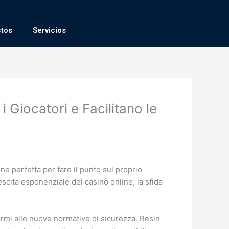
tos
Servicios
 Giocatori e Facilitano le
one perfetta per fare il punto sul proprio
cita esponenziale dei casinò online, la sfida
ormi alle nuove normative di sicurezza. Resin