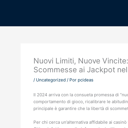
Ir
al
contenido
Nuovi Limiti, Nuove Vincite
Scommesse ai Jackpot ne
/
Uncategorized
/ Por
pcideas
Il 2024 arriva con la consueta promessa di “nuovo
comportamento di gioco, ricalibrare le abitudi
principale è garantire che la libertà di scomme
Per chi cerca un’alternativa affidabile ai casinò t