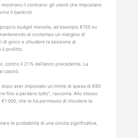
4 mostrano il contrario: gli utenti che impostano
ire il bankroll.
el proprio budget mensile, ad esempio €150 su
, mantenendo al contempo un margine di
ti di gioco e chiudere la sessione al
l profitto.
vi, contro il 21 % dell’anno precedente. La
i casinò.
 dopo aver impostato un limite di spesa di €80
re fino a perdere tutto”, racconta. Allo stesso
 di €1 000, che le ha permesso di chiudere la
re le probabilità di una vincita significativa,