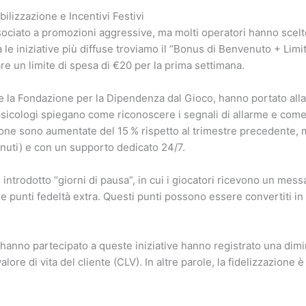
lizzazione e Incentivi Festivi
ociato a promozioni aggressive, ma molti operatori hanno scelto 
 le iniziative più diffuse troviamo il “Bonus di Benvenuto + Limit
are un limite di spesa di €20 per la prima settimana.
e la Fondazione per la Dipendenza dal Gioco, hanno portato alla 
psicologi spiegano come riconoscere i segnali di allarme e come 
usione sono aumentate del 15 % rispetto al trimestre precedente, 
inuti) e con un supporto dedicato 24/7.
ntrodotto “giorni di pausa”, in cui i giocatori ricevono un mes
re punti fedeltà extra. Questi punti possono essere convertiti 
e hanno partecipato a queste iniziative hanno registrato una di
alore di vita del cliente (CLV). In altre parole, la fidelizzazion