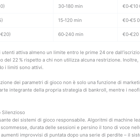
0)
30‑180 min
€0‑€10 
5)
15‑120 min
€0‑€5 
 €20)
60‑240 min
€0‑€20
li utenti attiva almeno un limite entro le prime 24 ore dall’iscrizi
 del 22 % rispetto a chi non utilizza alcuna restrizione. Inoltre,
i limiti sono attivi.
azione dei parametri di gioco non è solo una funzione di market
arte integrante della propria strategia di bankroll, mentre i neof
o Silenzioso
pulsante dei sistemi di gioco responsabile. Algoritmi di machine l
lle scommesse, durata delle sessioni e persino il tono di voce n
aumenti improvvisi di puntata dopo una serie di perdite – il si