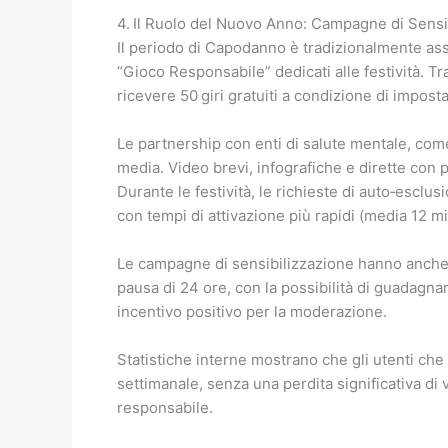
4. Il Ruolo del Nuovo Anno: Campagne di Sensibi
Il periodo di Capodanno è tradizionalmente ass
“Gioco Responsabile” dedicati alle festività. Tra
ricevere 50 giri gratuiti a condizione di impost
Le partnership con enti di salute mentale, com
media. Video brevi, infografiche e dirette con 
Durante le festività, le richieste di auto‑escl
con tempi di attivazione più rapidi (media 12 m
Le campagne di sensibilizzazione hanno anche i
pausa di 24 ore, con la possibilità di guadagna
incentivo positivo per la moderazione.
Statistiche interne mostrano che gli utenti ch
settimanale, senza una perdita significativa di v
responsabile.