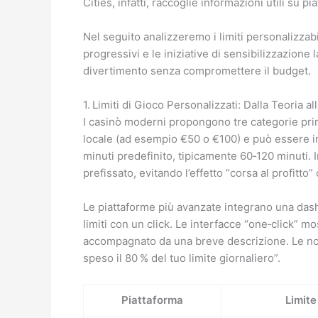
Cities, infatti, raccoglie informazioni utili su
Nel seguito analizzeremo i limiti personalizzabil
progressivi e le iniziative di sensibilizzazione
divertimento senza compromettere il budget.
1. Limiti di Gioco Personalizzati: Dalla Teoria al
I casinò moderni propongono tre categorie princi
locale (ad esempio €50 o €100) e può essere im
minuti predefinito, tipicamente 60‑120 minuti. 
prefissato, evitando l’effetto “corsa al profitt
Le piattaforme più avanzate integrano una dashb
limiti con un click. Le interfacce “one‑click” m
accompagnato da una breve descrizione. Le noti
speso il 80 % del tuo limite giornaliero”.
Piattaforma
Limite