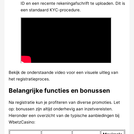
ID en een recente rekeningafschrift te uploaden. Dit is
een standaard KYC-procedure.
Bekijk de onderstaande video voor een visuele uitleg van
het registratieproces.
Belangrijke functies en bonussen
Na registratie kun je profiteren van diverse promoties. Let
op: bonussen zijn altijd onderhevig aan inzetvereisten.
Hieronder een overzicht van de typische aanbiedingen bij
WbetzCasino: