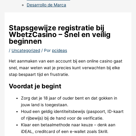
Desarrollo de Marca
Stapsgewijze registratie bij
WbetzCasino – Snel en veilig
beginnen
/
Uncategorized
/ Por
pcideas
Het aanmaken van een account bij een online casino gaat
snel, maar weten wat je precies kunt verwachten bij elke
stap bespaart tijd en frustratie.
Voordat je begint
Zorg dat je 18 jaar of ouder bent en dat gokken in
jouw land is toegestaan.
Houd een geldig identiteitsbewijs (paspoort, ID-kaart
of rijbewijs) bij de hand voor de verificatie.
Klaar een betaalmethode naar keuze – denk aan
iDEAL, creditcard of een e-wallet zoals Skrill.