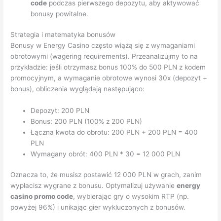
code
podczas pierwszego depozytu, aby aktywować
bonusy powitalne.
Strategia i matematyka bonusów
Bonusy w Energy Casino często wiążą się z wymaganiami
obrotowymi (wagering requirements). Przeanalizujmy to na
przykładzie: jeśli otrzymasz bonus 100% do 500 PLN z kodem
promocyjnym, a wymaganie obrotowe wynosi 30x (depozyt +
bonus), obliczenia wyglądają następująco:
Depozyt: 200 PLN
Bonus: 200 PLN (100% z 200 PLN)
Łączna kwota do obrotu: 200 PLN + 200 PLN = 400
PLN
Wymagany obrót: 400 PLN * 30 = 12 000 PLN
Oznacza to, że musisz postawić 12 000 PLN w grach, zanim
wypłacisz wygrane z bonusu. Optymalizuj używanie
energy
casino promo code
, wybierając gry o wysokim RTP (np.
powyżej 96%) i unikając gier wykluczonych z bonusów.