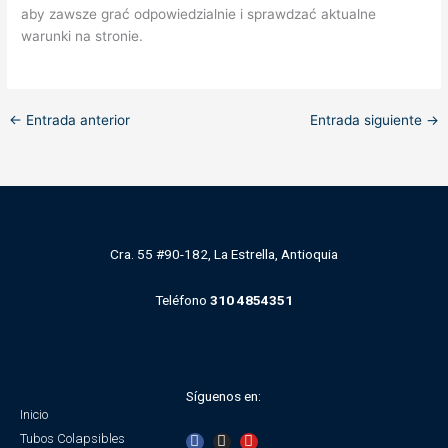
aby zawsze grać odpowiedzialnie i sprawdzać aktualne
warunki na stronie.
←
Entrada anterior
Entrada siguiente
→
Cra. 55 #90-182, La Estrella, Antioquia
Teléfono
310 4854351
Síguenos en:
Inicio
F
I
Y
Tubos Colapsibles