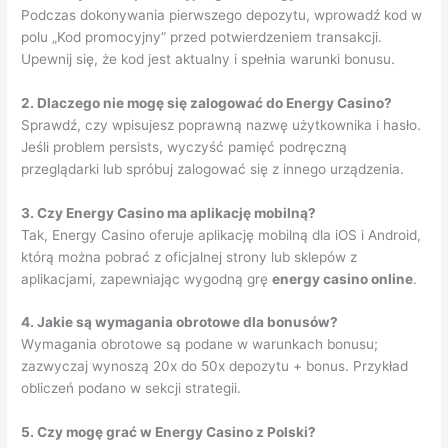
Podczas dokonywania pierwszego depozytu, wprowadź kod w
polu „Kod promocyjny” przed potwierdzeniem transakcji.
Upewnij się, że kod jest aktualny i spełnia warunki bonusu.
2. Dlaczego nie mogę się zalogować do Energy Casino?
Sprawdź, czy wpisujesz poprawną nazwę użytkownika i hasło.
Jeśli problem persists, wyczyść pamięć podręczną
przeglądarki lub spróbuj zalogować się z innego urządzenia.
3. Czy Energy Casino ma aplikację mobilną?
Tak, Energy Casino oferuje aplikację mobilną dla iOS i Android,
którą można pobrać z oficjalnej strony lub sklepów z
aplikacjami, zapewniając wygodną grę
energy casino online
.
4. Jakie są wymagania obrotowe dla bonusów?
Wymagania obrotowe są podane w warunkach bonusu;
zazwyczaj wynoszą 20x do 50x depozytu + bonus. Przykład
obliczeń podano w sekcji strategii.
5. Czy mogę grać w Energy Casino z Polski?