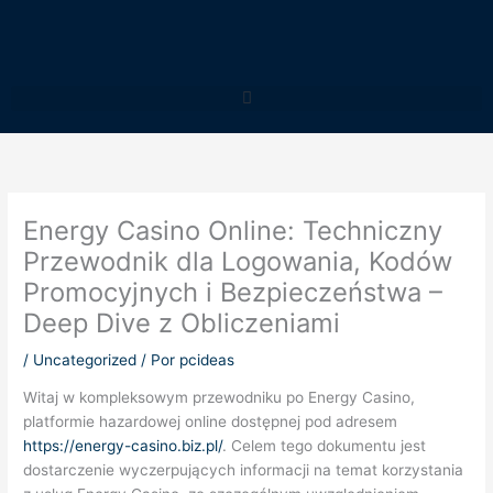
Ir
al
contenido
Energy Casino Online: Techniczny
Przewodnik dla Logowania, Kodów
Promocyjnych i Bezpieczeństwa –
Deep Dive z Obliczeniami
/
Uncategorized
/ Por
pcideas
Witaj w kompleksowym przewodniku po Energy Casino,
platformie hazardowej online dostępnej pod adresem
https://energy-casino.biz.pl/
. Celem tego dokumentu jest
dostarczenie wyczerpujących informacji na temat korzystania