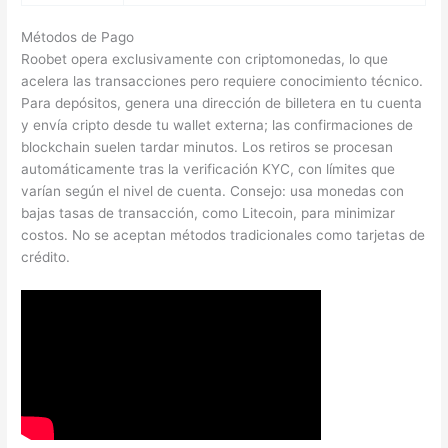
Métodos de Pago
Roobet opera exclusivamente con criptomonedas, lo que
acelera las transacciones pero requiere conocimiento técnico.
Para depósitos, genera una dirección de billetera en tu cuenta
y envía cripto desde tu wallet externa; las confirmaciones de
blockchain suelen tardar minutos. Los retiros se procesan
automáticamente tras la verificación KYC, con límites que
varían según el nivel de cuenta. Consejo: usa monedas con
bajas tasas de transacción, como Litecoin, para minimizar
costos. No se aceptan métodos tradicionales como tarjetas de
crédito.