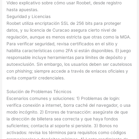
Video explicativo sobre cómo usar Roobet, desde registro
hasta apuestas.
Seguridad y Licencias
Roobet utiliza encriptación SSL de 256 bits para proteger
datos, y su licencia de Curacao asegura cierto nivel de
regulación, aunque es menos estricta que otras como la MGA.
Para verificar seguridad, revisa certificados en el sitio y
habilita características como 2FA si están disponibles. El juego
responsable incluye herramientas para límites de depósito y
autoexclusión. Sin embargo, los usuarios deben ser cautelosos
con phishing; siempre accede a través de enlaces oficiales y
evita compartir credenciales.
Solución de Problemas Técnicos
Escenarios comunes y soluciones: 1) Problemas de login:
verifica conexión a internet, borra caché del navegador, o usa
modo incógnito. 2) Errores de transacción: asegúrate de que
la dirección de billetera sea correcta y que haya fondos
suficientes; contacta al soporte si persiste. 3) Bonos no
activados: revisa los términos para requisitos como códigos