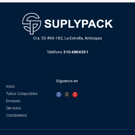
Cra. 55 #90-182, La Estrella, Antioquia
Teléfono
310 4854351
Síguenos en:
Inicio
F
I
Y
Tubos Colapsibles
a
n
o
Envases
c
s
u
e
t
t
Servicios
b
a
u
Contáctenos
o
g
b
o
r
e
k
a
m