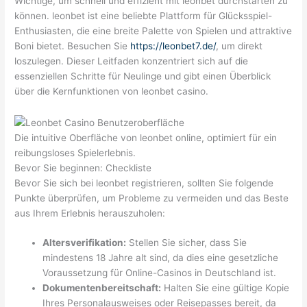
Wichtige, um schnell und effizient mit leonbet durchstarten zu
können. leonbet ist eine beliebte Plattform für Glücksspiel-
Enthusiasten, die eine breite Palette von Spielen und attraktive
Boni bietet. Besuchen Sie
https://leonbet7.de/
, um direkt
loszulegen. Dieser Leitfaden konzentriert sich auf die
essenziellen Schritte für Neulinge und gibt einen Überblick
über die Kernfunktionen von leonbet casino.
Die intuitive Oberfläche von leonbet online, optimiert für ein
reibungsloses Spielerlebnis.
Bevor Sie beginnen: Checkliste
Bevor Sie sich bei leonbet registrieren, sollten Sie folgende
Punkte überprüfen, um Probleme zu vermeiden und das Beste
aus Ihrem Erlebnis herauszuholen:
Altersverifikation:
Stellen Sie sicher, dass Sie
mindestens 18 Jahre alt sind, da dies eine gesetzliche
Voraussetzung für Online-Casinos in Deutschland ist.
Dokumentenbereitschaft:
Halten Sie eine gültige Kopie
Ihres Personalausweises oder Reisepasses bereit, da