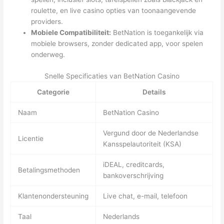
roulette, en live casino opties van toonaangevende
providers.
Mobiele Compatibiliteit:
BetNation is toegankelijk via
mobiele browsers, zonder dedicated app, voor spelen
onderweg.
Snelle Specificaties van BetNation Casino
Categorie
Details
Naam
BetNation Casino
Vergund door de Nederlandse
Licentie
Kansspelautoriteit (KSA)
iDEAL, creditcards,
Betalingsmethoden
bankoverschrijving
Klantenondersteuning
Live chat, e-mail, telefoon
Taal
Nederlands