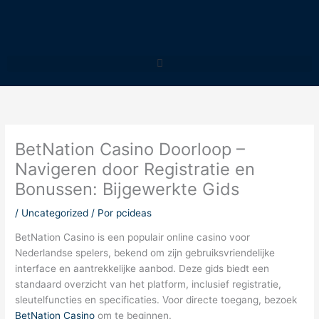
Ir
al
contenido
BetNation Casino Doorloop –
Navigeren door Registratie en
Bonussen: Bijgewerkte Gids
/
Uncategorized
/ Por
pcideas
BetNation Casino is een populair online casino voor
Nederlandse spelers, bekend om zijn gebruiksvriendelijke
interface en aantrekkelijke aanbod. Deze gids biedt een
standaard overzicht van het platform, inclusief registratie,
sleutelfuncties en specificaties. Voor directe toegang, bezoek
BetNation Casino
om te beginnen.