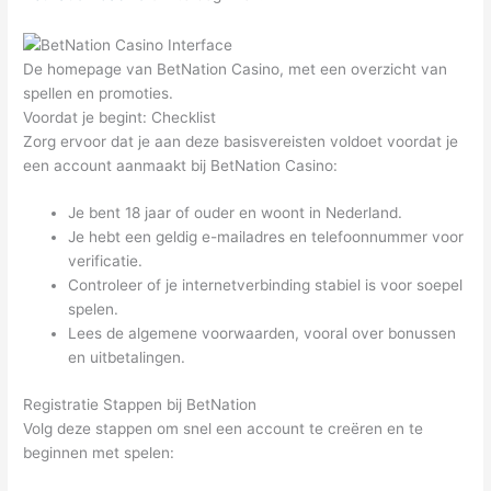
De homepage van BetNation Casino, met een overzicht van
spellen en promoties.
Voordat je begint: Checklist
Zorg ervoor dat je aan deze basisvereisten voldoet voordat je
een account aanmaakt bij BetNation Casino:
Je bent 18 jaar of ouder en woont in Nederland.
Je hebt een geldig e-mailadres en telefoonnummer voor
verificatie.
Controleer of je internetverbinding stabiel is voor soepel
spelen.
Lees de algemene voorwaarden, vooral over bonussen
en uitbetalingen.
Registratie Stappen bij BetNation
Volg deze stappen om snel een account te creëren en te
beginnen met spelen: