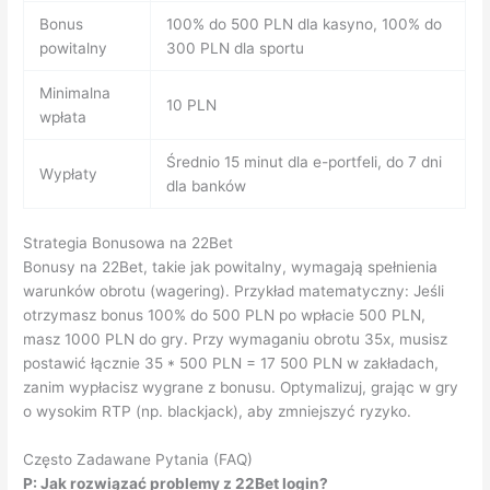
Bonus
100% do 500 PLN dla kasyno, 100% do
powitalny
300 PLN dla sportu
Minimalna
10 PLN
wpłata
Średnio 15 minut dla e-portfeli, do 7 dni
Wypłaty
dla banków
Strategia Bonusowa na 22Bet
Bonusy na 22Bet, takie jak powitalny, wymagają spełnienia
warunków obrotu (wagering). Przykład matematyczny: Jeśli
otrzymasz bonus 100% do 500 PLN po wpłacie 500 PLN,
masz 1000 PLN do gry. Przy wymaganiu obrotu 35x, musisz
postawić łącznie 35 * 500 PLN = 17 500 PLN w zakładach,
zanim wypłacisz wygrane z bonusu. Optymalizuj, grając w gry
o wysokim RTP (np. blackjack), aby zmniejszyć ryzyko.
Często Zadawane Pytania (FAQ)
P: Jak rozwiązać problemy z 22Bet login?