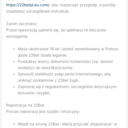
https://22betpl.eu.com/
, aby rozpocząć przygodę, a poniżej
znajdziesz szczegółowe instrukcje.
Zanim zaczniesz
Przed rejestracją upewnij się, że spełniasz te kluczowe
wymagania:
Masz ukończone 18 lat i jesteś zameldowany w Polsce,
gdzie 22Bet działa legalnie.
Posiadasz ważny dokument tożsamości (np. dowód
osobisty) do weryfikacji konta.
Sprawdź stabilność połączenia internetowego, aby
uniknąć problemów z 22Bet login.
Zapoznaj się z regulaminem, szczególnie dotyczącym
bonusów i wypłat.
Rejestracja na 22Bet
Proces rejestracji jest szybki i intuicyjny:
Wejdź na stronę 22Bet i kliknij przycisk „Rejestracja” w