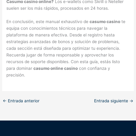
Casumo casino online?
Los e-wallets como Skrill o Neteller
suelen ser los más rápidos, procesados en 24 horas.
En conclusión, este manual exhaustivo de
casumo casino
te
equipa con conocimientos técnicos para navegar la
plataforma de manera efectiva. Desde el registro hasta
estrategias avanzadas de bonos y solución de problemas,
cada sección está diseñada para optimizar tu experiencia.
Recuerda jugar de forma responsable y aprovechar los
recursos de soporte disponibles. Con esta guía, estás listo
para dominar
casumo online casino
con confianza y
precisión.
←
Entrada anterior
Entrada siguiente
→