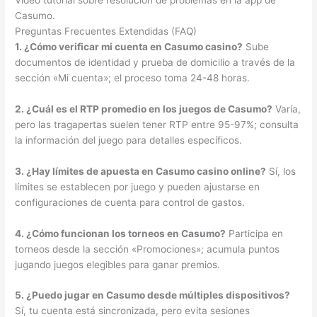
Casumo.
Preguntas Frecuentes Extendidas (FAQ)
1. ¿Cómo verificar mi cuenta en Casumo casino?
Sube
documentos de identidad y prueba de domicilio a través de la
sección «Mi cuenta»; el proceso toma 24-48 horas.
2. ¿Cuál es el RTP promedio en los juegos de Casumo?
Varía,
pero las tragapertas suelen tener RTP entre 95-97%; consulta
la información del juego para detalles específicos.
3. ¿Hay límites de apuesta en Casumo casino online?
Sí, los
límites se establecen por juego y pueden ajustarse en
configuraciones de cuenta para control de gastos.
4. ¿Cómo funcionan los torneos en Casumo?
Participa en
torneos desde la sección «Promociones»; acumula puntos
jugando juegos elegibles para ganar premios.
5. ¿Puedo jugar en Casumo desde múltiples dispositivos?
Sí, tu cuenta está sincronizada, pero evita sesiones