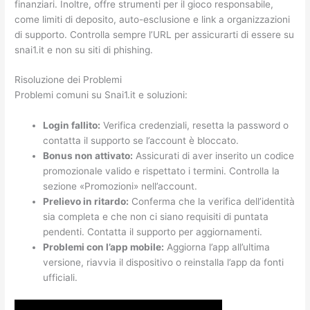
finanziari. Inoltre, offre strumenti per il gioco responsabile,
come limiti di deposito, auto-esclusione e link a organizzazioni
di supporto. Controlla sempre l’URL per assicurarti di essere su
snai1.it e non su siti di phishing.
Risoluzione dei Problemi
Problemi comuni su Snai1.it e soluzioni:
Login fallito:
Verifica credenziali, resetta la password o
contatta il supporto se l’account è bloccato.
Bonus non attivato:
Assicurati di aver inserito un codice
promozionale valido e rispettato i termini. Controlla la
sezione «Promozioni» nell’account.
Prelievo in ritardo:
Conferma che la verifica dell’identità
sia completa e che non ci siano requisiti di puntata
pendenti. Contatta il supporto per aggiornamenti.
Problemi con l’app mobile:
Aggiorna l’app all’ultima
versione, riavvia il dispositivo o reinstalla l’app da fonti
ufficiali.