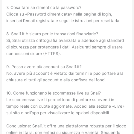
7. Cosa fare se dimentico la password?
Clicca su «Password dimenticata» nella pagina di login,
inserisci l’email registrata e segui le istruzioni per resettarla.
8. Snai1.it è sicuro per le transazioni finanziarie?
Sì, Snai utilizza crittografia avanzata e aderisce agli standard
di sicurezza per proteggere i dati. Assicurati sempre di usare
connessioni sicure (HTTPS).
9. Posso avere più account su Snai1.it?
No, avere più account è vietato dai termini e può portare alla
chiusura di tutti gli account e alla confisca dei fondi.
10. Come funzionano le scommesse live su Snai?
Le scommesse live ti permettono di puntare su eventi in
tempo reale con quote aggiornate. Accedi alla sezione «Live»
sul sito o nell’app per visualizzare le opzioni disponibili.
Conclusione: Snai1.it offre una piattaforma robusta per il gioco
online in Italia, con enfasi su sicurezza e varietà. Seguendo