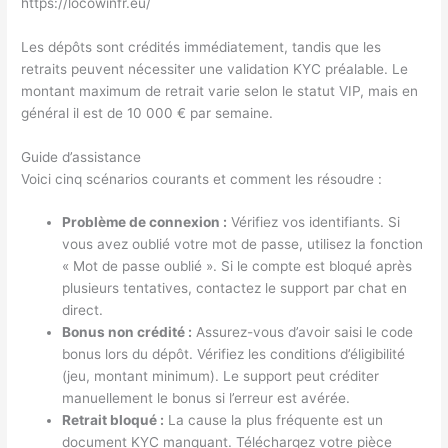
https://locowinfr.eu/
Les dépôts sont crédités immédiatement, tandis que les
retraits peuvent nécessiter une validation KYC préalable. Le
montant maximum de retrait varie selon le statut VIP, mais en
général il est de 10 000 € par semaine.
Guide d’assistance
Voici cinq scénarios courants et comment les résoudre :
Problème de connexion :
Vérifiez vos identifiants. Si
vous avez oublié votre mot de passe, utilisez la fonction
« Mot de passe oublié ». Si le compte est bloqué après
plusieurs tentatives, contactez le support par chat en
direct.
Bonus non crédité :
Assurez-vous d’avoir saisi le code
bonus lors du dépôt. Vérifiez les conditions d’éligibilité
(jeu, montant minimum). Le support peut créditer
manuellement le bonus si l’erreur est avérée.
Retrait bloqué :
La cause la plus fréquente est un
document KYC manquant. Téléchargez votre pièce