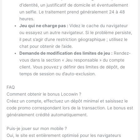
d’identité, un justificatif de domicile et éventuellement
un selfie. Le traitement prend généralement 24 à 48
heures.
Jeu qui ne charge pas :
Videz le cache du navigateur
ou essayez un autre navigateur. Si le problème persiste,
il peut s’agir d’une restriction géographique ; utilisez le
chat pour obtenir de l’aide.
Demande de modification des limites de jeu :
Rendez-
vous dans la section « Jeu responsable » du compte
client. Vous pouvez y définir des limites de dépôt, de
temps de session ou d’auto-exclusion.
FAQ
Comment obtenir le bonus Locowin ?
Créez un compte, effectuez un dépôt minimal et saisissez le
code promo correspondant lors de la transaction. Le bonus est
généralement crédité automatiquement.
Puis-je jouer sur mon mobile ?
Oui, le site est entièrement optimisé pour les navigateurs