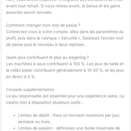
avant tout retrait. Si vous retirez avant, le bonus et les gains
associés seront annulés.
Comment changer mon mot de passe ?
Connectez-vous à votre compte, allez dans les paramètres du
profil, puis dans la rubrique « Sécurité ». Saisissez l’ancien mot
de passe puis le nouveau à deux reprises.
Quels jeux contribuent le plus au wagering ?
Les machines à sous contribuent à 100 %. Les jeux de table et
le vidéo poker contribuent généralement à 10-20 %, et les jeux
en direct à 0 %.
Conseils supplémentaires
Le jeu responsable est essentiel pour une expérience saine. Le
casino met à disposition plusieurs outils :
Limites de dépôt : fixez un montant maximum par jour,
semaine ou mois.
Limites de session : définissez une durée maximale de