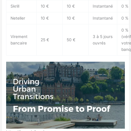
Skrill
10 €
10 €
Instantané
0 %
Neteller
10 €
10 €
Instantané
0 %
0 %
Virement
3 à 5 jours
(véri
25 €
50 €
bancaire
ouvrés
votr
banq