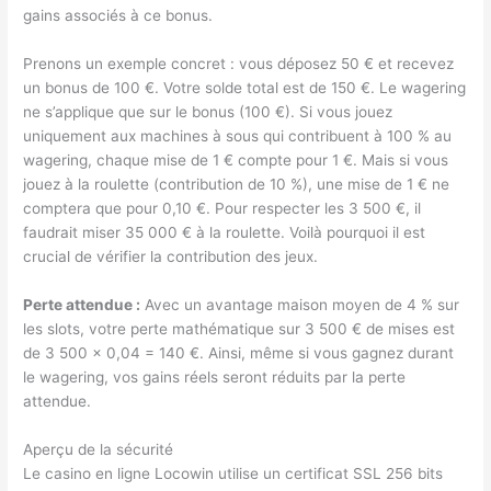
gains associés à ce bonus.
Prenons un exemple concret : vous déposez 50 € et recevez
un bonus de 100 €. Votre solde total est de 150 €. Le wagering
ne s’applique que sur le bonus (100 €). Si vous jouez
uniquement aux machines à sous qui contribuent à 100 % au
wagering, chaque mise de 1 € compte pour 1 €. Mais si vous
jouez à la roulette (contribution de 10 %), une mise de 1 € ne
comptera que pour 0,10 €. Pour respecter les 3 500 €, il
faudrait miser 35 000 € à la roulette. Voilà pourquoi il est
crucial de vérifier la contribution des jeux.
Perte attendue :
Avec un avantage maison moyen de 4 % sur
les slots, votre perte mathématique sur 3 500 € de mises est
de 3 500 × 0,04 = 140 €. Ainsi, même si vous gagnez durant
le wagering, vos gains réels seront réduits par la perte
attendue.
Aperçu de la sécurité
Le casino en ligne Locowin utilise un certificat SSL 256 bits