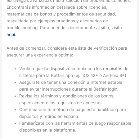
estrategias avanzadas hasta solución de problemas comunes.
Encontrarás información detallada sobre licencias,
matemáticas de bonos y procedimientos de seguridad,
respaldada por ejemplos prácticos y escenarios de
troubleshooting. Para acceder directamente al sitio, visita
aquí
.
Antes de comenzar, considera esta lista de verificación para
asegurar una experiencia óptima:
Verifica que tu dispositivo cumpla con los requisitos del
sistema para la Betfair app (ej., iOS 12+ o Android 8+).
Asegúrate de tener una conexión a Internet estable
para evitar interrupciones durante el Betfair login.
Revisa los términos y condiciones de los bonos,
especialmente los requisitos de apuestas.
Confirma que tu método de pago esté habilitado para
depósitos y retiros en España.
Familiarízate con las herramientas de juego responsable
disponibles en la plataforma.