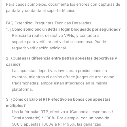
Para casos complejos, documenta los errores con capturas de
pantalla y contacta al soporte técnico.
FAQ Extendido: Preguntas Técnicas Detalladas
1. ¿Cómo soluciono un Betfair login bloqueado por seguridad?
Reinicia tu router, desactiva VPNs, y contacta al
soporte para verificar actividad sospechosa. Puede
requerir verificación adicional.
2. ¿Cuál es la diferencia entre Betfair apuestas deportivas y
casino?
Las apuestas deportivas involucran predicciones en
eventos, mientras el casino ofrece juegos de azar como
tragamonedas; ambos están integrados en la misma
plataforma.
3. ¿Cómo calculo el RTP efectivo en bonos con apuestas
múltiples?
Usa la fórmula: RTP_efectivo = (Ganancias esperadas /
Total apostado) * 100%. Por ejemplo, con un bono de
50€ y apuestas 1000€ a RTP 95%, las gananzas