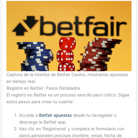
Captura de la interfaz de Betfair Casino, mostrando apuestas
en tiempo real.
Registro en Betfair: Pasos Detallados
El registro en Betfair es un proceso sencillo pero crítico. Sigue
estos pasos para crear tu cuenta:
Accede a
Betfair apuestas
desde tu navegador o
descarga la Betfair app.
Haz clic en ‘Registrarse’ y completa el formulario con
datos personales precisos (nombre, email, fecha de