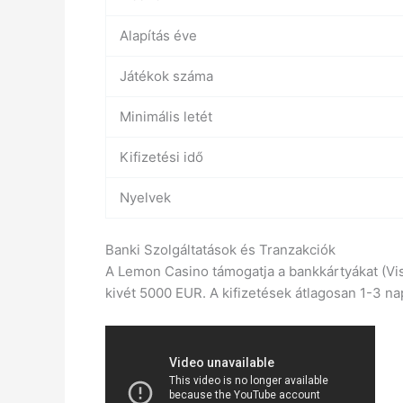
Alapítás éve
Játékok száma
Minimális letét
Kifizetési idő
Nyelvek
Banki Szolgáltatások és Tranzakciók
A Lemon Casino támogatja a bankkártyákat (Visa/
kivét 5000 EUR. A kifizetések átlagosan 1-3 n