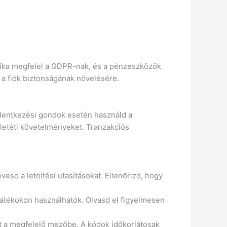
itika megfelel a GDPR-nak, és a pénzeszközök
 a fiók biztonságának növelésére.
jelentkezési gondok esetén használd a
 letéti követelményeket. Tranzakciós
esd a letöltési utasításokat. Ellenőrizd, hogy
t játékokon használhatók. Olvasd el figyelmesen
dot a megfelelő mezőbe. A kódok időkorlátosak