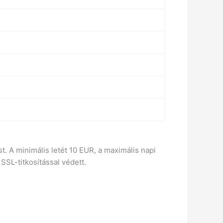
t. A minimális letét 10 EUR, a maximális napi
SL-titkosítással védett.