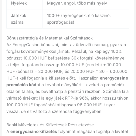
Nyelvek
Magyar, angol, több más nyelv
Játékok
1000+ (nyerőgépek, élő kaszinó,
száma
sportfogadás)
Bónuszstratégia és Matematikai Számítások
Az EnergyCasino bónuszai, mint az üdvözlő csomag, gyakran
forgási követelményekkel járnak. Például, ha kap egy 100%
bónuszt 10.000 HUF befizetésre 30x forgási követelménnyel,
a teljes forgatandó összeg: 10.000 HUF (eredeti) + 10.000
HUF (bónusz) = 20.000 HUF, és 20.000 HUF * 30 = 600.000
HUF-t kell fogadnia a kifizetés előtt. Használjon
energycasino
promóciós kód
ot a további előnyökért – ezeket a promóciók
oldalon találja, és beválthatja a pénztári részben. Számítsa ki a
várható értéket: Ha egy játék RTP-je 96%, akkor hosszú távon
100.000 HUF fogadásból átlagosan 96.000 HUF-t nyer
vissza, de ez változó a szerencse függvényében.
Banki Műveletek és Kifizetések Részletezése
A
energycasino kifizetés
folyamat magában foglalja a kivétel