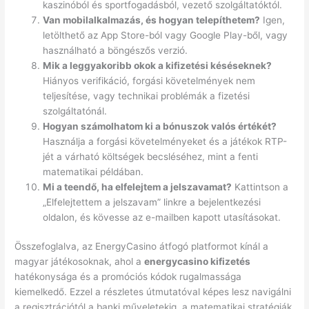
kaszinóból és sportfogadásból, vezető szolgáltatóktól.
Van mobilalkalmazás, és hogyan telepíthetem?
Igen,
letölthető az App Store-ból vagy Google Play-ből, vagy
használható a böngészős verzió.
Mik a leggyakoribb okok a kifizetési késéseknek?
Hiányos verifikáció, forgási követelmények nem
teljesítése, vagy technikai problémák a fizetési
szolgáltatónál.
Hogyan számolhatom ki a bónuszok valós értékét?
Használja a forgási követelményeket és a játékok RTP-
jét a várható költségek becsléséhez, mint a fenti
matematikai példában.
Mi a teendő, ha elfelejtem a jelszavamat?
Kattintson a
„Elfelejtettem a jelszavam” linkre a bejelentkezési
oldalon, és kövesse az e-mailben kapott utasításokat.
Összefoglalva, az EnergyCasino átfogó platformot kínál a
magyar játékosoknak, ahol a
energycasino kifizetés
hatékonysága és a promóciós kódok rugalmassága
kiemelkedő. Ezzel a részletes útmutatóval képes lesz navigálni
a regisztrációtól a banki műveletekig, a matematikai stratégiák