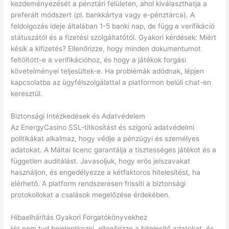
kezdeményezését a pénztári felületen, ahol kiválaszthatja a
preferált módszert (pl. bankkártya vagy e-pénztárca). A
feldolgozás ideje általában 1-5 banki nap, de függ a verifikáció
státuszától és a fizetési szolgáltatótól. Gyakori kérdések: Miért
késik a kifizetés? Ellenőrizze, hogy minden dokumentumot
feltöltött-e a verifikációhoz, és hogy a játékok forgási
követelményei teljesültek-e. Ha problémák adódnak, lépjen
kapcsolatba az ügyfélszolgálattal a platformon belüli chat-en
keresztül.
Biztonsági Intézkedések és Adatvédelem
Az EnergyCasino SSL-titkosítást és szigorú adatvédelmi
politikákat alkalmaz, hogy védje a pénzügyi és személyes
adatokat. A Máltai licenc garantálja a tisztességes játékot és a
független auditálást. Javasoljuk, hogy erős jelszavakat
használjon, és engedélyezze a kétfaktoros hitelesítést, ha
elérhető. A platform rendszeresen frissíti a biztonsági
protokollokat a csalások megelőzése érdekében.
Hibaelhárítás Gyakori Forgatókönyvekhez
Ha nem tud bejelentkezni, ellenőrizze a hitelesítő adatokat, és