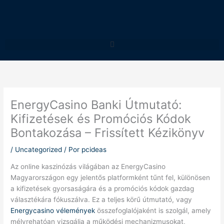
Ir
al
contenido
EnergyCasino Banki Útmutató:
Kifizetések és Promóciós Kódok
Bontakozása – Frissített Kézikönyv
/
Uncategorized
/ Por
pcideas
Az online kaszinózás világában az EnergyCasino
Magyarországon egy jelentős platformként tűnt fel, különösen
a kifizetések gyorsaságára és a promóciós kódok gazdag
választékára fókuszálva. Ez a teljes körű útmutató, vagy
Energycasino vélemények
összefoglalójaként is szolgál, amely
mélyrehatóan vizsgálja a működési mechanizmusokat,