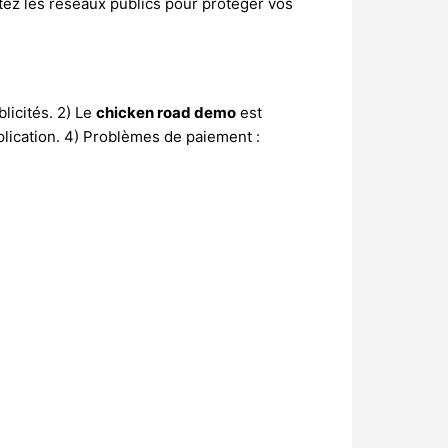
itez les réseaux publics pour protéger vos
licités. 2) Le
chicken road demo
est
pplication. 4) Problèmes de paiement :