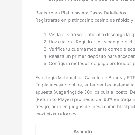
Registro en Platincasino: Pasos Detallados
Registrarse en platincasino casino es rápido y
Visita el sitio web oficial o descarga la
Haz clic en «Registrarse» y completa el 
Verifica tu cuenta mediante correo elect
Realiza un primer depósito para acceder
Configura métodos de pago preferidos p
Estrategia Matemática: Cálculo de Bonos y RT
En platincasino online, entender las matemátic
apuesta (wagering) de 30x, calcula el costo: 
(Return to Player) promedio del 96% en tragamo
riesgo, pero en juegos de mesa como blackjack
maximizar retornos.
Aspecto