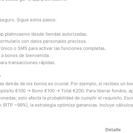
 seguro. Sigue estos pasos:
 app platincasino desde tiendas autorizadas.
formulario con datos personales precisos.
rónico o SMS para activar las funciones completas.
 a bonos de bienvenida.
ara transacciones rápidas.
P
as detrás de los bonos es crucial. Por ejemplo, si recibes un 
Depósito €100 → Bono €100 → Total €200. Para liberar fondos, 
nedas; esto afecta la probabilidad de cumplir el requisito. Esc
 (RTP ~99%), la estrategia optimiza ganancias. Incluye cálculo
Detalle