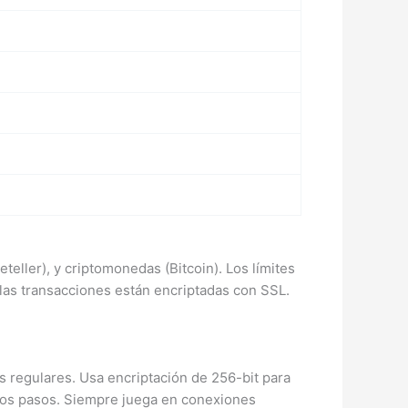
eteller), y criptomonedas (Bitcoin). Los límites
 las transacciones están encriptadas con SSL.
s regulares. Usa encriptación de 256-bit para
 dos pasos. Siempre juega en conexiones