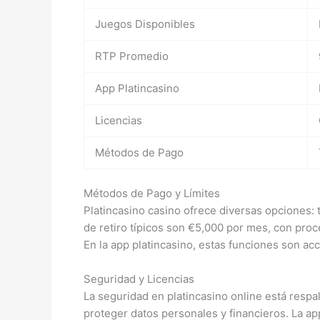
Juegos Disponibles
RTP Promedio
App Platincasino
Licencias
Métodos de Pago
Métodos de Pago y Límites
Platincasino casino ofrece diversas opciones: ta
de retiro típicos son €5,000 por mes, con pro
En la app platincasino, estas funciones son ac
Seguridad y Licencias
La seguridad en platincasino online está respa
proteger datos personales y financieros. La a