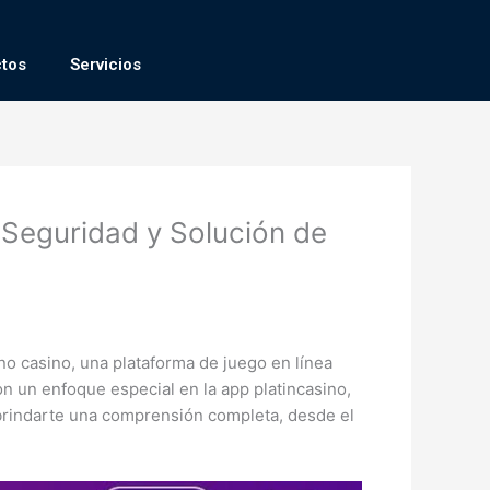
tos
Servicios
, Seguridad y Solución de
ino casino, una plataforma de juego en línea
n un enfoque especial en la app platincasino,
 brindarte una comprensión completa, desde el