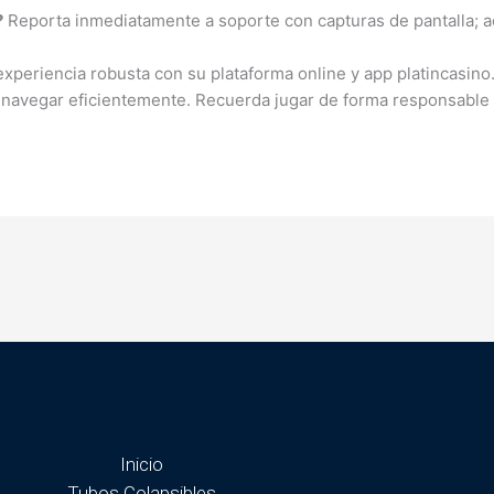
?
Reporta inmediatamente a soporte con capturas de pantalla; ac
experiencia robusta con su plataforma online y app platincasino
ás navegar eficientemente. Recuerda jugar de forma responsable
Inicio
Tubos Colapsibles