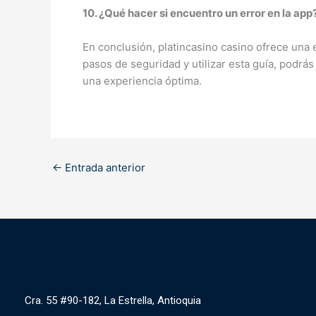
10. ¿Qué hacer si encuentro un error en la app
En conclusión, platincasino casino ofrece una 
pasos de seguridad y utilizar esta guía, podr
una experiencia óptima.
←
Entrada anterior
Cra. 55 #90-182, La Estrella, Antioquia