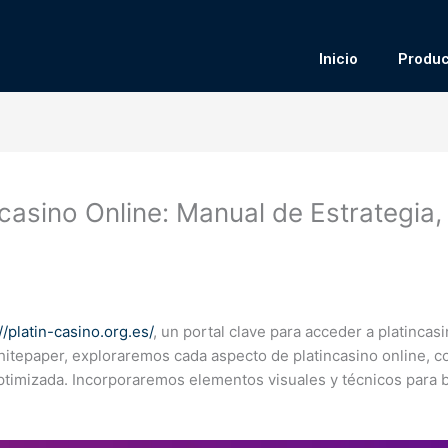
Inicio
Produc
ncasino Online: Manual de Estrategia
//platin-casino.org.es/
, un portal clave para acceder a platincas
itepaper, exploraremos cada aspecto de platincasino online, co
ptimizada. Incorporaremos elementos visuales y técnicos para