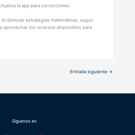
tualiza la app para correcciones.
. Al dominar estrategias matemáticas, seguir
 y aprovechar los recursos disponibles para
Entrada siguiente
→
Síguenos en: