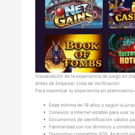
Visualización de la experiencia de juego en pla
Antes de Empezar: Lista de Verificación
Para maximizar tu experiencia en platincasino 
Edad mínima de 18 años o según la jurisd
Conexión a Internet estable para usar la
Documentos de identificación válidos par
Familiaridad con los términos y condici
Dispositivo compatible (iOS, Android) pa