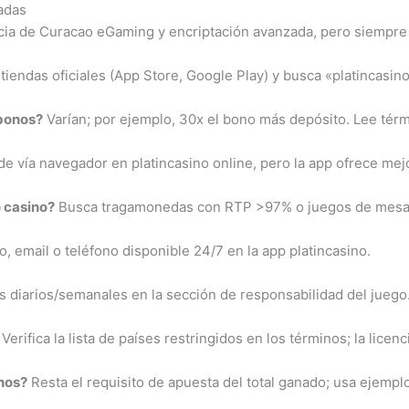
adas
ncia de Curacao eGaming y encriptación avanzada, pero siempr
 tiendas oficiales (App Store, Google Play) y busca «platincasin
 bonos?
Varían; por ejemplo, 30x el bono más depósito. Lee térmi
de vía navegador en platincasino online, pero la app ofrece mej
o casino?
Busca tragamonedas con RTP >97% o juegos de mesa 
, email o teléfono disponible 24/7 en la app platincasino.
es diarios/semanales en la sección de responsabilidad del juego
Verifica la lista de países restringidos en los términos; la licen
nos?
Resta el requisito de apuesta del total ganado; usa ejempl