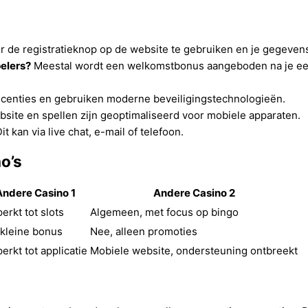
 de registratieknop op de website te gebruiken en je gegevens 
elers?
Meestal wordt een welkomstbonus aangeboden na je eers
licenties en gebruiken moderne beveiligingstechnologieën.
bsite en spellen zijn geoptimaliseerd voor mobiele apparaten.
it kan via live chat, e-mail of telefoon.
o’s
Andere Casino 1
Andere Casino 2
erkt tot slots
Algemeen, met focus op bingo
 kleine bonus
Nee, alleen promoties
erkt tot applicatie
Mobiele website, ondersteuning ontbreekt