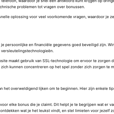
 en telefoon, waardoor je snel een antwoord kunt krijgen op drin
 technische problemen tot vragen over bonussen.
snelle oplossing voor veel voorkomende vragen, waardoor je ze
at je persoonlijke en financiële gegevens goed beveiligd zijn. W
 versleutelingstechnologieën.
-website maakt gebruik van SSL-technologie om ervoor te zorgen 
 zich kunnen concentreren op het spel zonder zich zorgen te ma
an het overweldigend lijken om te beginnen. Hier zijn enkele tip
r elke bonus die je claimt. Dit helpt je te begrijpen wat er va
ntdekken wat je het leukst vindt, en stel limieten voor jezelf z