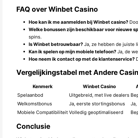
FAQ over Winbet Casino
Hoe kan ik me aanmelden bij Winbet casino?
Door
Welke bonussen zijn beschikbaar voor nieuwe sp
spins.
Is Winbet betrouwbaar?
Ja, ze hebben de juiste 
Kan ik spelen op mijn mobiele telefoon?
Ja, de we
Hoe neem ik contact op met de klantenservice?
D
Vergelijkingstabel met Andere Casin
Kenmerk
Winbet Casino
Spelaanbod
Uitgebreid, met live dealers
Bep
Welkomstbonus
Ja, eerste stortingsbonus
Ja,
Mobiele Compatibiliteit
Volledig geoptimaliseerd
Bep
Conclusie