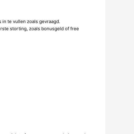
in te vullen zoals gevraagd.
te storting, zoals bonusgeld of free