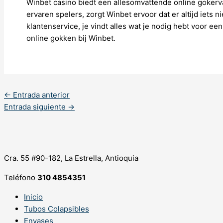
Winbet casino biedt een allesomvattende online gokerv
ervaren spelers, zorgt Winbet ervoor dat er altijd iet
klantenservice, je vindt alles wat je nodig hebt voor e
online gokken bij Winbet.
←
Entrada anterior
Entrada siguiente
→
Cra. 55 #90-182, La Estrella, Antioquia
Teléfono
310 4854351
Inicio
Tubos Colapsibles
Envases