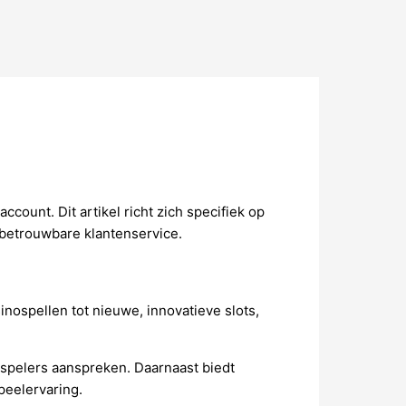
count. Dit artikel richt zich specifiek op
 betrouwbare klantenservice.
nospellen tot nieuwe, innovatieve slots,
 spelers aanspreken. Daarnaast biedt
peelervaring.